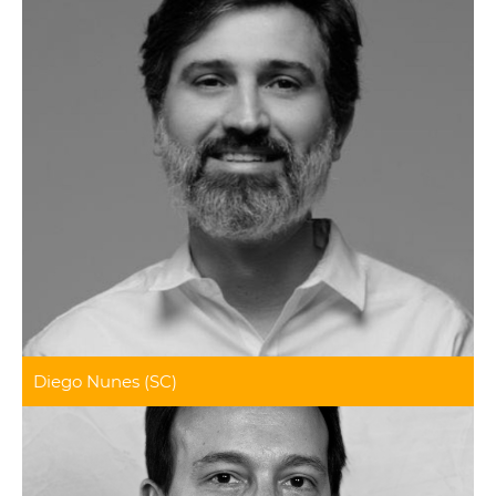
Diego Nunes (SC)